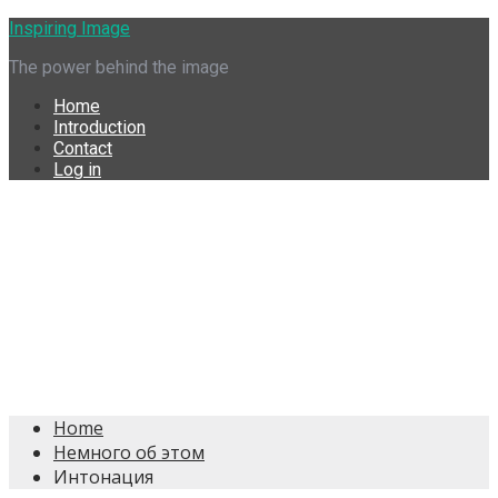
Skip
Inspiring Image
to
The power behind the image
content
Home
Introduction
Contact
Log in
Home
Немного об этом
Интонация