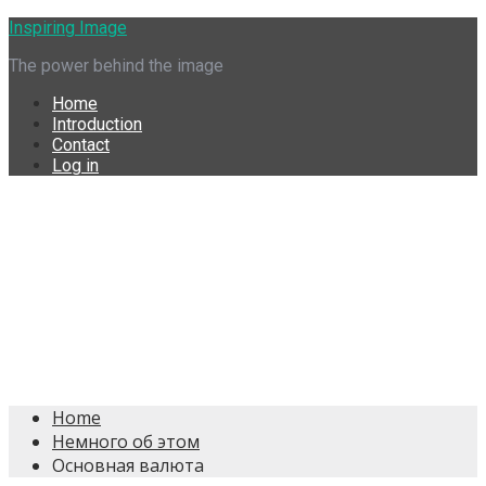
Skip
Inspiring Image
to
The power behind the image
content
Home
Introduction
Contact
Log in
Home
Немного об этом
Основная валюта