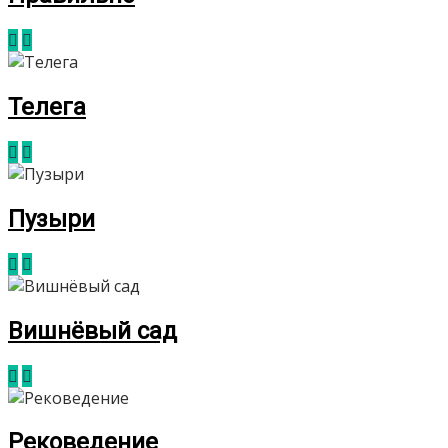
Телега
Пузыри
Вишнёвый сад
Рековедение