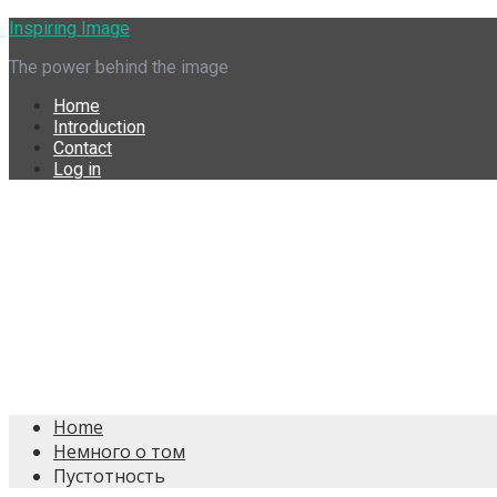
Skip
Inspiring Image
to
The power behind the image
content
Home
Introduction
Contact
Log in
Home
Немного о том
Пустотность