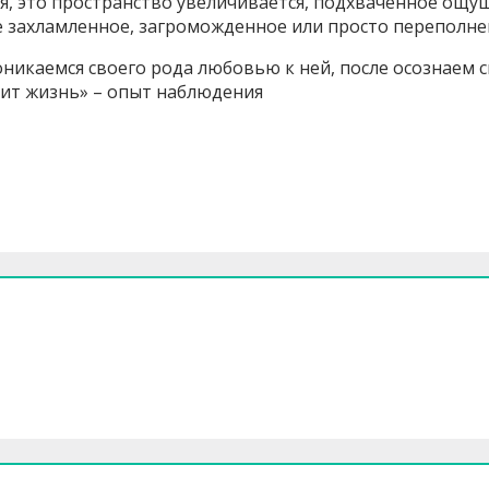
, это пространство увеличивается, подхваченное ощущ
е захламленное, загроможденное или просто переполне
оникаемся своего рода любовью к ней, после осознаем 
дит жизнь» – опыт наблюдения