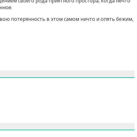
ением своего рода приятного простора, когда нечто
нное.
свою потерянность в этом самом ничто и опять бежим,