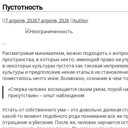
Пустотность
7 апреля, 2026
7 апреля, 2026
Author
…
Рассматривая минимализм, можно подходить к вопросу
пространства, в которых некто, имеющий право на уп
в некоторых культурах пустота как таковая неприемл
культуры и предположив некие этапы в их становлени
поместилось нечто иное. Возможно, сознание в чём-то
«Сперва человек восхищается своим умом, порой на
присутствие» – опыт наблюдения
Устать от собственного ума – это довольно далекая ста
какой-то момент подобного рода понимание всё же про
отрицание и убегание. После же, человек научается о