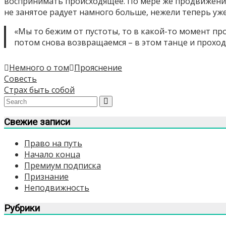
воспринимать происходящее. По мере же продвижения
не занятое радует намного больше, нежели теперь уж
«Мы то бежим от пустоты, то в какой-то момент пр
потом снова возвращаемся – в этом танце и прохо
Немного о том
Прояснение
Навигация
Совесть
Страх быть собой
по
записям
Свежие записи
Право на путь
Начало конца
Премиум подписка
Признание
Неподвижность
Рубрики