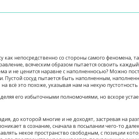
 как непосредственно со стороны самого феномена, та
равление, всяческим образом пытается освоить каждый 
ема и не ценится наравне с наполненносью? Можно пос
и. Пустой сосуд пытается быть наполненным, наполненн
 на всё это похоже, указывая нам на некую пустотность
деляя его избыточными полномочиями, но вскоре устает
дия, до которой многие и не доходят, застревая на разг
никает в сознание, сначала в посылании чего-то дале
ставлять некое пространство свободным, с позиции кото