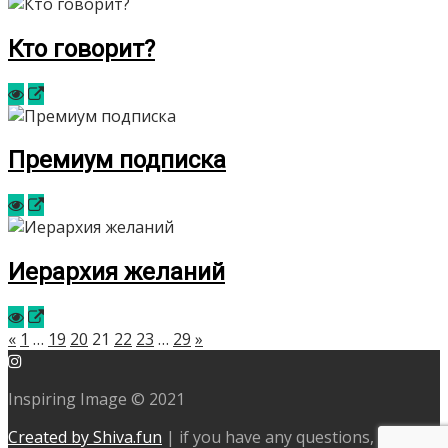
Кто говорит?
Премиум подписка
Иерархия желаний
«
1
…
19
20
21
22
23
…
29
»
Inspiring Image © 2021
Created by Shiva.fun
|
if you have any questions, go to