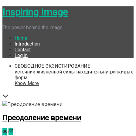
Skip
Inspiring Image
to
content
The power behind the image
Home
Introduction
Contact
Log in
СВОБОДНОЕ ЭКЗИСТИРОВАНИЕ
источник жизненной силы находится внутри живых
форм
Know More
Преодоление времени