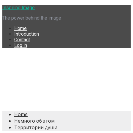
Skip
Inspiring Image
to
The power behind the image
content
Home
Introduction
Contact
Log in
Home
Немного об этом
Территории души