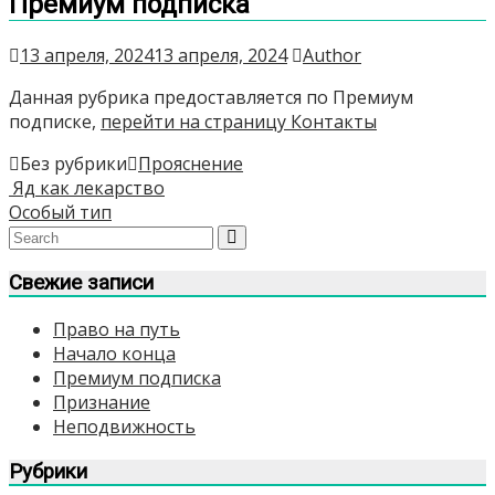
Премиум подписка
13 апреля, 2024
13 апреля, 2024
Author
Данная рубрика предоставляется по Премиум
подписке,
перейти на страницу Контакты
Без рубрики
Прояснение
Навигация
Яд как лекарство
Особый тип
по
записям
Свежие записи
Право на путь
Начало конца
Премиум подписка
Признание
Неподвижность
Рубрики