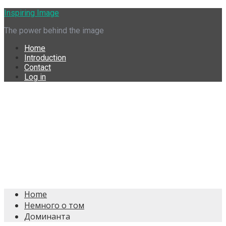
Skip
Inspiring Image
to
The power behind the image
content
Home
Introduction
Contact
Log in
Home
Немного о том
Доминанта