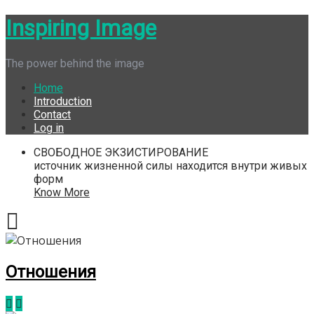
Skip
Inspiring Image
to
content
The power behind the image
Home
Introduction
Contact
Log in
СВОБОДНОЕ ЭКЗИСТИРОВАНИЕ
источник жизненной силы находится внутри живых
форм
Know More
Отношения