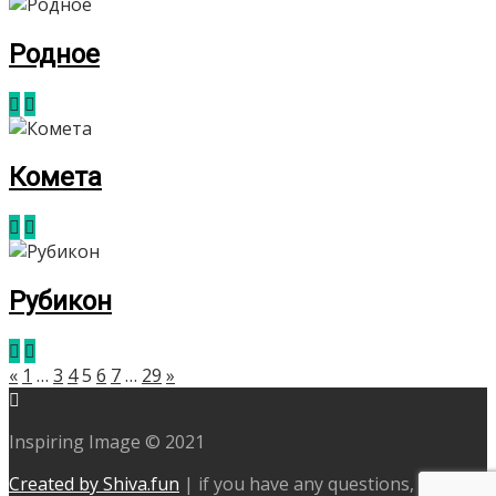
Родное
Комета
Рубикон
«
1
…
3
4
5
6
7
…
29
»
Inspiring Image © 2021
Created by Shiva.fun
|
if you have any questions, go to