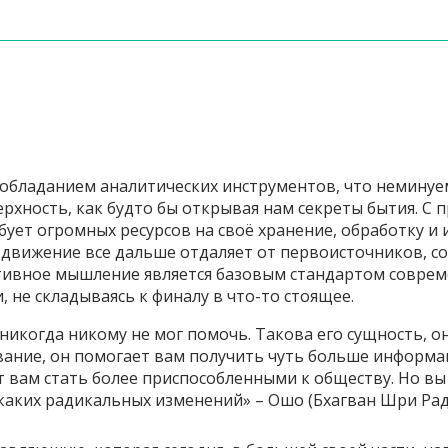
еобладанием аналитических инструментов, что неминуе
рхность, как будто бы открывая нам секреты бытия. С
ует огромных ресурсов на своё хранение, обработку и 
кое движение все дальше отдаляет от первоисточников, 
ативное мышление является базовым стандартом совре
не складываясь к финалу в что-то стоящее.
 никогда никому не мог помочь. Такова его сущность, о
вание, он помогает вам получить чуть больше информа
 вам стать более приспособленными к обществу. Но вы 
икаких радикальных изменений» – Ошо (Бхагван Шри Ра