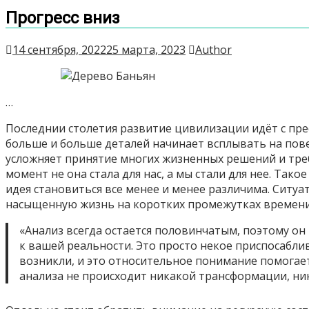
Прогресс вниз
14 сентября, 2022
25 марта, 2023
Author
…
Последнии столетия развитие цивилизации идёт с пр
больше и больше деталей начинает всплывать на пове
усложняет принятие многих жизненных решений и треб
момент не она стала для нас, а мы стали для нее. Та
идея становиться все менее и менее различима. Ситу
насыщенную жизнь на коротких промежутках времени, 
«Анализ всегда остается половинчатым, поэтому он
к вашей реальности. Это просто некое приспосабли
возникли, и это относительное понимание помогает
анализа не происходит никакой трансформации, н