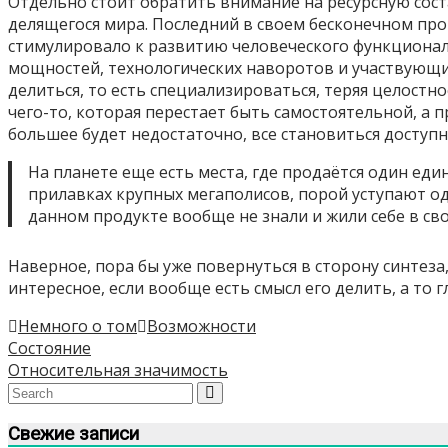
Отдельно стоит обратить внимание на ресурсную сост
делящегося мира. Последний в своем бесконечном про
стимулировало к развитию человеческого функционал
мощностей, технологических наворотов и участвующих
делиться, то есть специализироваться, теряя целост
чего-то, которая перестает быть самостоятельной, а 
большее будет недостаточно, все становиться доступ
На планете еще есть места, где продаётся один ед
прилавках крупных мегаполисов, порой уступают одн
данном продукте вообще не знали и жили себе в св
Наверное, пора бы уже повернуться в сторону синтеза
интересное, если вообще есть смысл его делить, а то 
Немного о том
Возможности
Навигация
Состояние
Относительная значимость
по
записям
Свежие записи