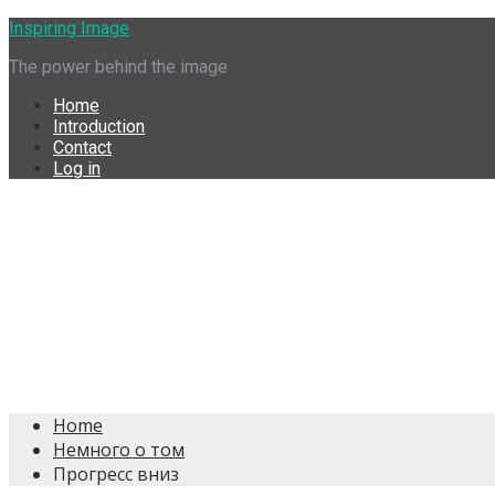
Skip
Inspiring Image
to
The power behind the image
content
Home
Introduction
Contact
Log in
Home
Немного о том
Прогресс вниз