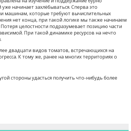
правлена на изучение и поддержание бурно
 уже начинает захлёбываться. Сперва это
ции машинам, которые требуют вычислительных
ления нет конца, при такой логике мы также начинаем
м. Потеря целостности подразумевает позицию части
зависимой. При такой динамике ресурсов на нечто
и.
олее двадцати видов томатов, встречающихся на
ресса. К тому же, ранее на многих территориях о
угой стороны удасться получить что-нибудь более