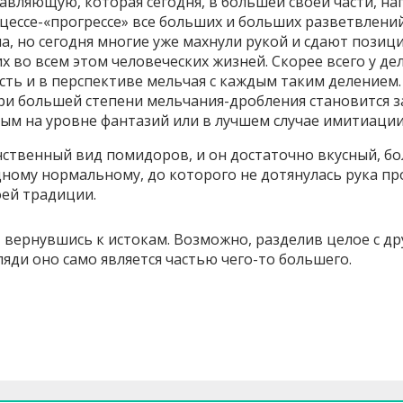
авляющую, которая сегодня, в большей своей части, на
цессе-«прогрессе» все больших и больших разветвлений
а, но сегодня многие уже махнули рукой и сдают пози
 во всем этом человеческих жизней. Скорее всего у де
ность и в перспективе мельчая с каждым таким деление
при большей степени мельчания-дробления становится 
ным на уровне фантазий или в лучшем случае имитиаци
инственный вид помидоров, и он достаточно вкусный, б
ому нормальному, до которого не дотянулась рука прог
оей традиции.
, вернувшись к истокам. Возможно, разделив целое с др
гляди оно само является частью чего-то большего.