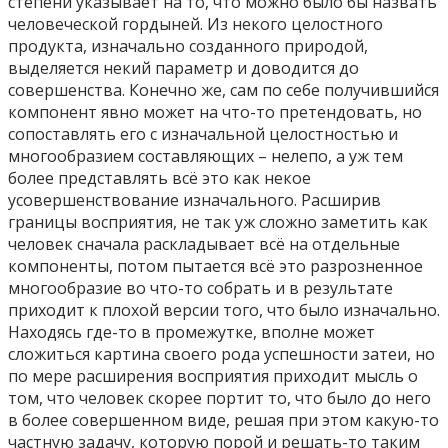
степени указывает на то, что можно было бы назвать
человеческой гордыней. Из некого целостного
продукта, изначально созданного природой,
выделяется некий параметр и доводится до
совершенства. Конечно же, сам по себе получившийся
компонент явно может на что-то претендовать, но
сопоставлять его с изначальной целостностью и
многообразием составляющих – нелепо, а уж тем
более представлять всё это как некое
усовершенствование изначального. Расширив
границы восприятия, не так уж сложно заметить как
человек сначала раскладывает всё на отдельные
компоненты, потом пытается всё это разрозненное
многообразие во что-то собрать и в результате
приходит к плохой версии того, что было изначально.
Находясь где-то в промежутке, вполне может
сложиться картина своего рода успешности затеи, но
по мере расширения восприятия приходит мысль о
том, что человек скорее портит то, что было до него
в более совершенном виде, решая при этом какую-то
частную задачу, которую порой и решать-то таким