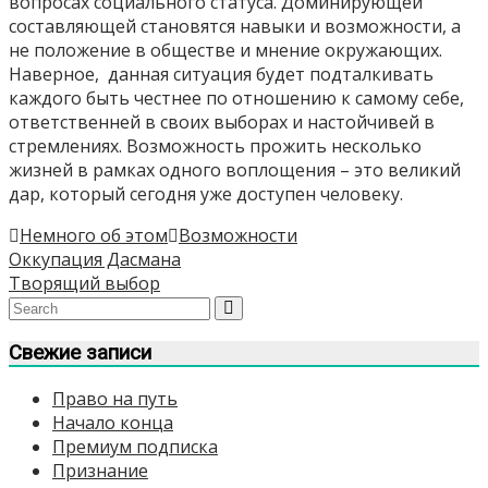
вопросах социального статуса. Доминирующей
составляющей становятся навыки и возможности, а
не положение в обществе и мнение окружающих.
Наверное,
данная ситуация будет подталкивать
каждого быть честнее по отношению к самому себе,
ответственней в своих выборах и настойчивей в
стремлениях. Возможность прожить несколько
жизней в рамках одного воплощения – это великий
дар, который сегодня уже доступен человеку.
Немного об этом
Возможности
Навигация
Оккупация Дасмана
Творящий выбор
по
записям
Свежие записи
Право на путь
Начало конца
Премиум подписка
Признание