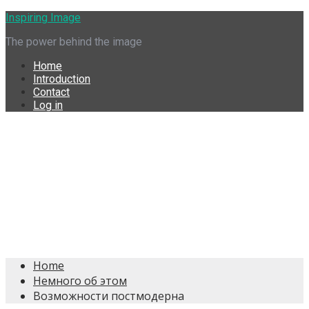
Skip
Inspiring Image
to
The power behind the image
content
Home
Introduction
Contact
Log in
Home
Немного об этом
Возможности постмодерна