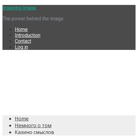
Skip
Inspiring Image
to
The power behind the image
content
Home
Introduction
Contact
Log in
Home
Немного о том
Казино смыслов