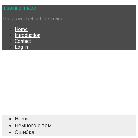
Skip
Inspiring Image
to
The power behind the image
content
Home
Introduction
Contact
Log in
Home
Немного о том
Ошибка