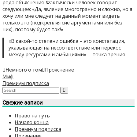
рода объяснения. Фактически человек говорит
следующее: «Да, явление многогранно и сложно, но я
хочу или мне следует на данный момент видеть
только это (подкрепляя сие аргументами или без
них), поэтому будет так!»
«В какой-то степени ошибка – это констатация,
указывающая на несоответствие или перекос
между ресурсами и амбициями» – точка зрения
Немного о том
Прояснение
Навигация
Миф
Премиум подписка
по
записям
Свежие записи
Право на путь
Начало конца
Премиум подписка
Признание