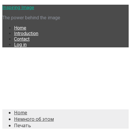
Skip
Inspiring Image
to
The power behind the image
content
Home
Introduction
Contact
Log in
Home
Немного об этом
Печать