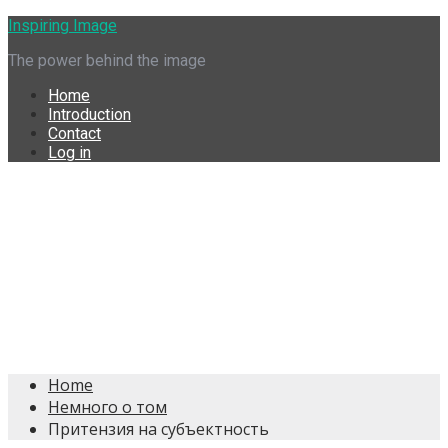
Skip
Inspiring Image
to
The power behind the image
content
Home
Introduction
Contact
Log in
Home
Немного о том
Притензия на субъектность