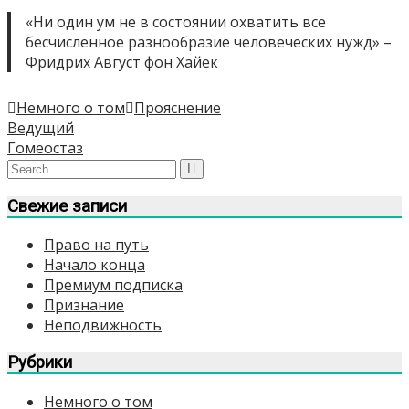
«Ни один ум не в состоянии охватить все
бесчисленное разнообразие человеческих нужд» –
Фридрих Август фон Хайек
Немного о том
Прояснение
Навигация
Ведущий
Гомеостаз
по
записям
Свежие записи
Право на путь
Начало конца
Премиум подписка
Признание
Неподвижность
Рубрики
Немного о том